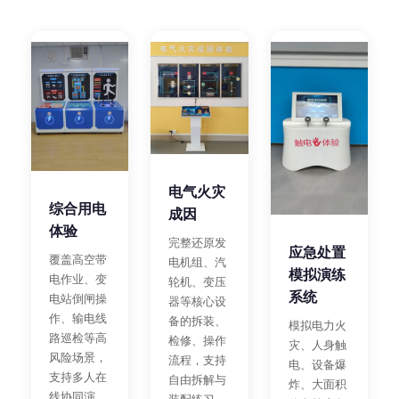
电气火灾
综合用电
成因
体验
完整还原发
应急处置
覆盖高空带
电机组、汽
模拟演练
电作业、变
轮机、变压
系统
电站倒闸操
器等核心设
作、输电线
备的拆装、
模拟电力火
路巡检等高
检修、操作
灾、人身触
风险场景，
流程，支持
电、设备爆
支持多人在
自由拆解与
炸、大面积
线协同演
装配练习，