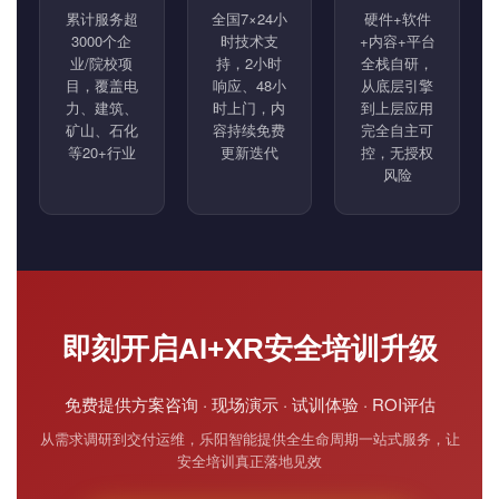
累计服务超
全国7×24小
硬件+软件
3000个企
时技术支
+内容+平台
业/院校项
持，2小时
全栈自研，
目，覆盖电
响应、48小
从底层引擎
力、建筑、
时上门，内
到上层应用
矿山、石化
容持续免费
完全自主可
等20+行业
更新迭代
控，无授权
风险
即刻开启AI+XR安全培训升级
免费提供方案咨询 · 现场演示 · 试训体验 · ROI评估
从需求调研到交付运维，乐阳智能提供全生命周期一站式服务，让
安全培训真正落地见效