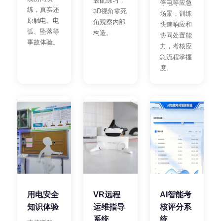
停电等应急
练，真实还
3D视角零死
场景，训练
原触电、电
角观察内部
快速响应和
弧、坠落等
构造。
协同处置能
事故体验。
力，考核应
急流程掌握
度。
用电安全
AI智能考
VR远程
知识体验
核评分系
运维指导
统
系统