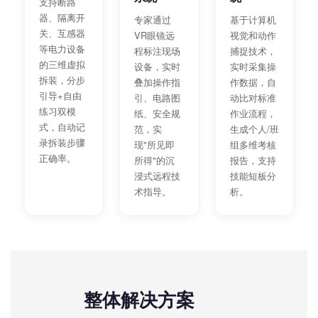
支持断路
器、隔离开
基于计算机
专家通过
关、互感器
视觉和动作
VR眼镜远
等电力设备
捕捉技术，
程标注现场
的三维虚拟
实时采集操
设备，实时
拆装，分步
作数据，自
叠加操作指
引导+自由
动比对标准
引、电路图
练习双模
作业流程，
纸、安全规
式，自动记
生成个人/班
范，实
录拆装步骤
组多维考核
现"所见即
正确率。
报告，支持
所得"的沉
技能短板分
浸式远程技
析。
术指导。
整体解决方案