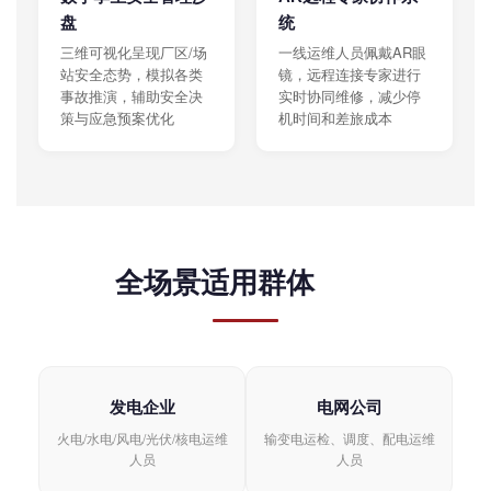
盘
统
三维可视化呈现厂区/场
一线运维人员佩戴AR眼
站安全态势，模拟各类
镜，远程连接专家进行
事故推演，辅助安全决
实时协同维修，减少停
策与应急预案优化
机时间和差旅成本
全场景适用群体
发电企业
电网公司
火电/水电/风电/光伏/核电运维
输变电运检、调度、配电运维
人员
人员