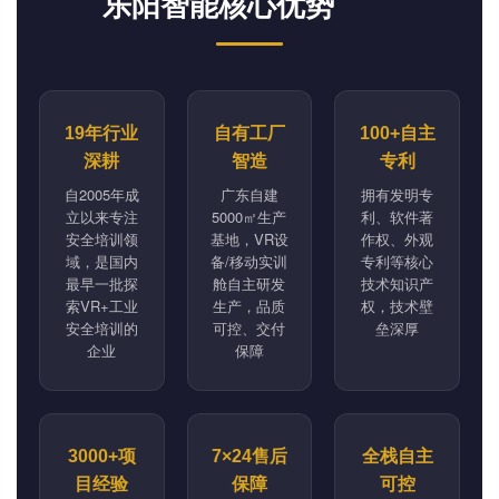
乐阳智能核心优势
19年行业
自有工厂
100+自主
深耕
智造
专利
自2005年成
广东自建
拥有发明专
立以来专注
5000㎡生产
利、软件著
安全培训领
基地，VR设
作权、外观
域，是国内
备/移动实训
专利等核心
最早一批探
舱自主研发
技术知识产
索VR+工业
生产，品质
权，技术壁
安全培训的
可控、交付
垒深厚
企业
保障
3000+项
7×24售后
全栈自主
目经验
保障
可控